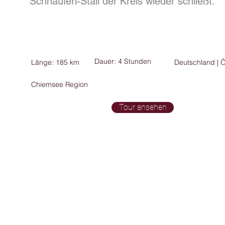
Schnauferl-Stall der Kreis wieder schließt.
Berge
est
ee Region
Dauer: 4 Stunden
Länge: 185 km
Deutschland | Ö
Chiemsee Region
Tour ansehen