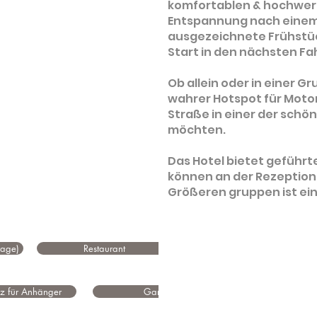
komfortablen & hochwert
Entspannung nach einem 
ausgezeichnete Frühstüc
Start in den nächsten Fa
Ob allein oder in einer G
wahrer Hotspot für Motor
Straße in einer der sch
möchten.
Das Hotel bietet geführ
können an der Rezeption
Größeren gruppen ist ein
rage)
Restaurant
tz für Anhänger
Garage