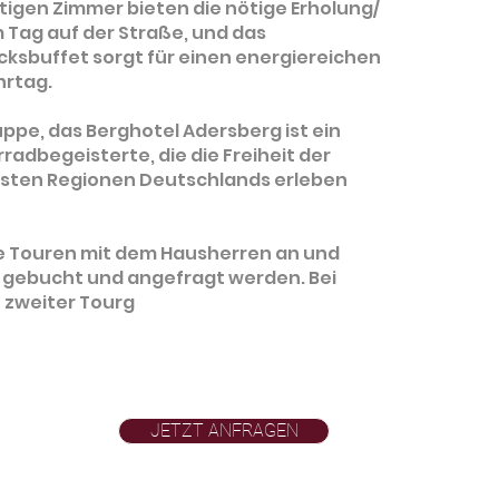
igen Zimmer bieten die nötige Erholung/
Tag auf der Straße, und das
ksbuffet sorgt für einen energiereichen
hrtag.
ruppe, das Berghotel Adersberg ist ein
radbegeisterte, die die Freiheit der
önsten Regionen Deutschlands erleben
te Touren mit dem Hausherren an und
 gebucht und angefragt werden. Bei
 zweiter Tourg
JETZT ANFRAGEN