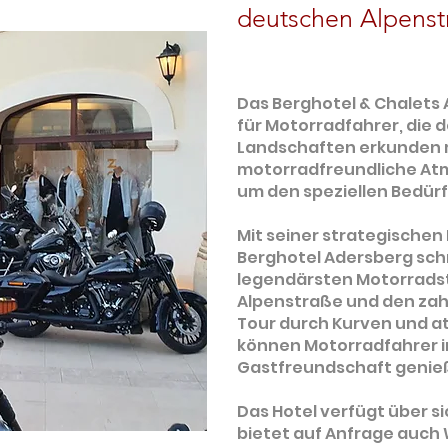
LKOMMEN
deutschen Alpenst
HIEMGAU
Das Berghotel & Chalets 
für Motorradfahrer, die
Landschaften erkunden m
motorradfreundliche Atm
um den speziellen Bedürf
Adersberg in Grassau
Mit seiner strategischen
Berghotel Adersberg sch
legendärsten Motorrads
Alpenstraße und den zah
Tour durch Kurven und 
können Motorradfahrer i
Gastfreundschaft genie
Das Hotel verfügt über s
bietet auf Anfrage auch