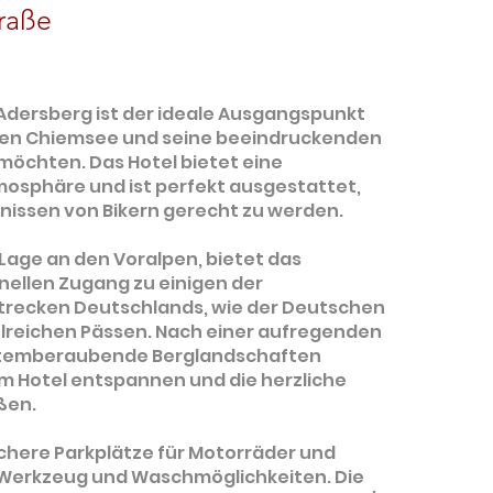
raße
Adersberg ist der ideale Ausgangspunkt
 den Chiemsee und seine beeindruckenden
öchten. Das Hotel bietet eine
osphäre und ist perfekt ausgestattet,
nissen von Bikern gerecht zu werden.
 Lage an den Voralpen, bietet das
nellen Zugang zu einigen der
trecken Deutschlands, wie der Deutschen
lreichen Pässen. Nach einer aufregenden
atemberaubende Berglandschaften
m Hotel entspannen und die herzliche
ßen.
ichere Parkplätze für Motorräder und
 Werkzeug und Waschmöglichkeiten. Die