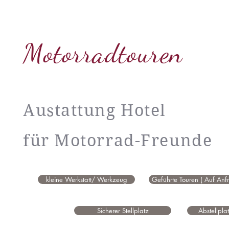
Motorradtouren
Austattung Hotel
für Motorrad-Freunde
kleine Werkstatt/ Werkzeug
Geführte Touren ( Auf Anf
Sicherer Stellplatz
Abstellpla