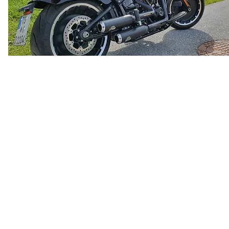
gen
ser
Aschau
t es
echer
 dem