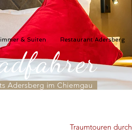
immer & Suiten
Restaurant Adersberg
adfahrer
ets Adersberg im Chiemgau
Traumtouren durch