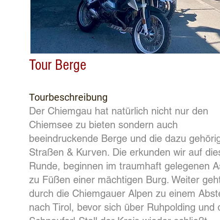
Tour Berge
Tourbeschreibung
Der Chiemgau hat natürlich nicht nur den
en
Chiemsee zu bieten sondern auch
e
beeindruckende Berge und die dazu gehöri
s zu
Straßen & Kurven. Die erkunden wir auf die
chland
Runde, beginnen im traumhaft gelegenen 
ma,
zu Füßen einer mächtigen Burg. Weiter geh
n
durch die Chiemgauer Alpen zu einem Abst
eling
nach Tirol, bevor sich über Ruhpolding und
was