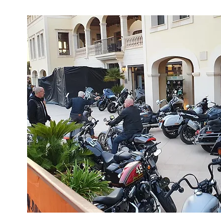
WIL
IM C
Berghotel & Chalets 