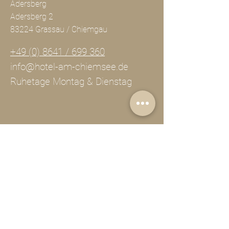
Adersberg
Adersberg 2
83224 Grassau / Chiemgau
+49 (0) 8641 / 699 360
info@hotel-am-chiemsee.de
Ruhetage Montag & Dienstag