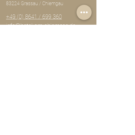
83224 Grassau / Chiemgau
+49 (0) 8641 / 699 360
info@hotel-am-chiemsee.de
Ruhetage Montag & Dienstag
IMPRESSUM
DATENSCHUTZ
AGB